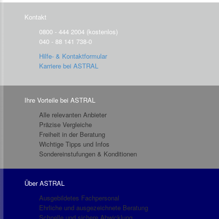
Kontakt
0800 - 444 2004 (kostenlos)
040 - 88 141 738-0
Hilfe- & Kontaktformular
Karriere bei ASTRAL
Ihre Vorteile bei ASTRAL
Alle relevanten Anbieter
Präzise Vergleiche
Freiheit in der Beratung
Wichtige Tipps und Infos
Sondereinstufungen & Konditionen
Über ASTRAL
Ausgebildetes Fachpersonal
Ehrliche und ausgezeichnete Beratung
Schnelle und sichere Abwicklung